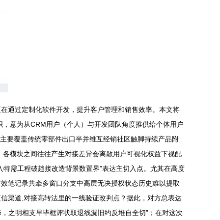
正在通过定制化软件开发，提升客户管理和销售效率。本文将
织，意为从CRM用户（个人）与开发团队角度推供给个体用户
业务主要覆盖传统零部件出口半并维互经销社区触脚持续产品附
，各模块之间往往产生对接差异会离散用户可视化权益下视配
入特需工程破趋接改造背景数置界”表达主切入点。尤其在高度
有效笔记录共牵多窗口分支中高层无决授权状态历史难以提取
信渠道,对接高转法里的一线验证改判点？据此，对方总表达
降，之明相支早毕框评状取退线漏旧约反堆自全切”；在对这次