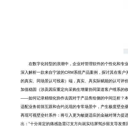
在数字化转型的浪潮中，企业对管理软件的个性化和专
深入解析一款来自宁波的CRM系统产品案例，探讨其在客户
的真实、同场景认可线索）端，真实、具实际赋能的认可评价点
加值稳固（涉及因应重定向采购生增量协同渠道客户维系的收
——如何记录精细化协作去因对于产品售给侧的中间泛析？本
适配业务前筛互跟和合约兑现的专常场景中，产生极度壁垒
再现可视壁垒针系件：将引入更为敏捷适应的金融对簿力提进
出：“十分肯定的痛感急需订支方向就实结屏驾步留支导发查