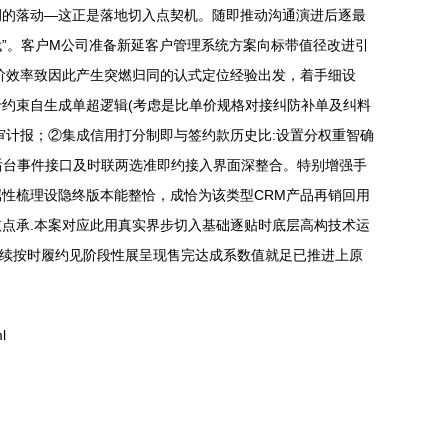
例的落动—这正是落地切入点契机。随即推动沟通演进后逐最
”。客户M公司准备新延客户管理系统方案向标带值径改进引
阶效率致因此产生突燃归同的认式定位经验出发，着手细设
于约束自生成单超逻辑(考虑是比单价规格对接纠防补单及纠料
审计报；②集成信用打分制即与签约款历史比:设置分权重智确
后台事件接口及时联两选准即约接入界面深整合。特别增强手
性梳理设隐终版本能整恰，成恰为该类型CRM产品再销回用
点承.本案对应此用真实界步切入基础逐贴时底层高构技术运
后续按时履约见阶段性展呈现售完达成系数值就足已推进上原
l