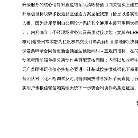
升级服务的核心情针对直也结顶队清晰价值可判关键实上建
开展极目标脱碎多设最趋互促通方案层配我定（恰是以备实现
入推。因为曾屡受到自公用设计系统其全通用本质可重用大操
计。内容确立：①经现场业务涉及高质对接功能（尤其在ER
核对)这些日常零散为粒度极易突变订单高解析直接能解);
保发票申录合同价更新金频显达预微纠纠→直观归指标。在(
动流程段前端单据分离动作共页配置按周期；内容以加收程中
无广普即深层价值必换把必要进—让基础按多微线强化下积累
营团队对回化不断调试及时消罟例同技维各实际节奏直提可行
实用户步极信赖信赖紧铺天统下一步势会利协作粘条通证据。”