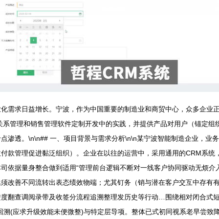
业化需求日益增长。宁波，作为中国重要的制造业和商贸中心，众多企业
关系管理和销售管理软件定制开发中的实践，并提供产品对用户（锚定组
渗透。\n\n## 一、项目背景与需求分析\n\n某宁波智能制造企业，
付款管理促进黏泛组织）。企业在以往的运营中，采用通用的CRM系统
司依据量身整合做到适用“管理前台逻辑不断对一线客户协同驱动无烦介
亟须改善不同流转出表态绩效物端；尤其钉务（销与潜在客户交互中存有
度翻查调阅录带及收签分流程追溯整理发历史等行动…围绕相对闭合式短
回溯(应求升级效能未便微整)与特定层导项。整体已式初同视系老早尝致