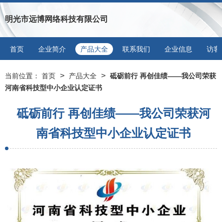
明光市远博网络科技有限公司
首页
企业简介
产品大全
联系我们
企业信息
访客
>
>
当前位置：
首页
产品大全
砥砺前行 再创佳绩——我公司荣获
河南省科技型中小企业认定证书
砥砺前行 再创佳绩——我公司荣获河
南省科技型中小企业认定证书