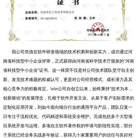
我公司凭借在软件研发领域的技术积累和创新实力，成功通过河
南省科技型中小企业评审，正式获得由河南省科学技术厅颁发的“河南
省科技型中小企业”证书。这一殊荣不仅是对公司技术团队坚守自主创
新、攻克技术难题的权威认可，更是对公司经营模式、成长潜力及其
核心竞争力的积极肯定。\n\n公司自创立以来，始终秉持“技术为本，
创新驱动”的发展理念，扎根于软件开发主业。从基于客户实际需求的
定制化应用开发，到如今面向细分行业的通用平台产品，团队日复一
日专注于流程优化、代码精进和系统安全维护。完成包括多个大型项
目系统开发与运维、多项自主软件著作权的申请与阶段性实现，部分
子系统已经业务实战多年验证，获得几十家重要用户的信任与良好对